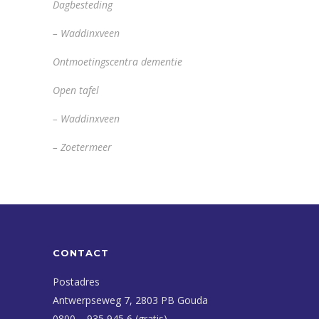
Dagbesteding
– Waddinxveen
Ontmoetingscentra dementie
Open tafel
– Waddinxveen
– Zoetermeer
CONTACT
Postadres
Antwerpseweg 7, 2803 PB Gouda
0800 – 935 945 6 (gratis)