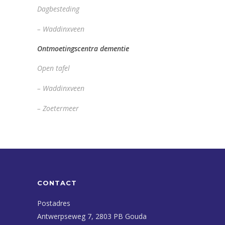
Dagbesteding
– Waddinxveen
Ontmoetingscentra dementie
Open tafel
– Waddinxveen
– Zoetermeer
CONTACT
Postadres
Antwerpseweg 7, 2803 PB Gouda