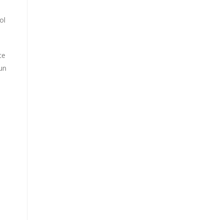
ol
te
un