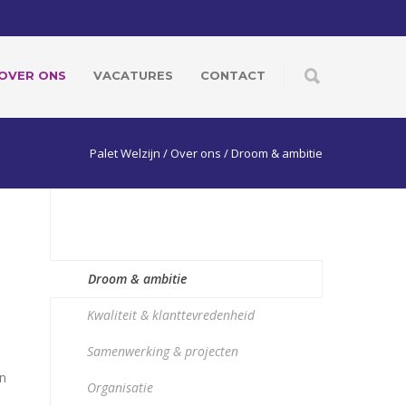
OVER ONS
VACATURES
CONTACT
Palet Welzijn
/
Over ons
/
Droom & ambitie
Droom & ambitie
Kwaliteit & klanttevredenheid
Samenwerking & projecten
en
Organisatie