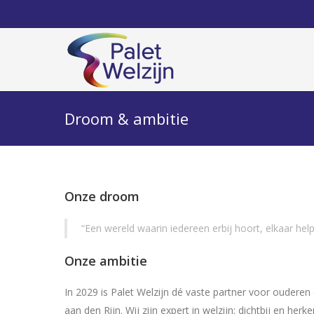
Droom & ambitie
Onze droom
“Een wereld waarin iedereen erbij hoort, elkaar help
Onze ambitie
In 2029 is Palet Welzijn dé vaste partner voor ouder
aan den Rijn. Wij zijn expert in welzijn: dichtbij en herke