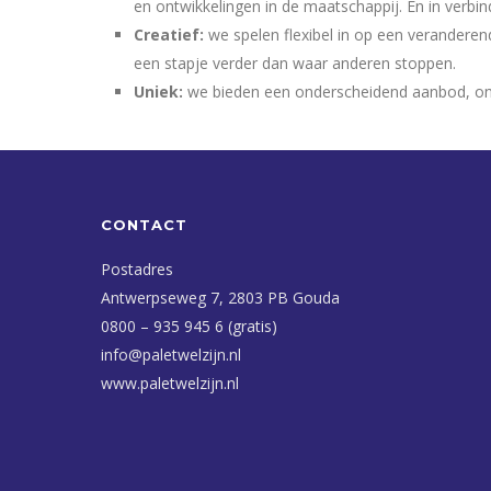
en ontwikkelingen in de maatschappij. En in verbin
Creatief:
we spelen flexibel in op een veranderen
een stapje verder dan waar anderen stoppen.
Uniek:
we bieden een onderscheidend aanbod, onaf
CONTACT
Postadres
Antwerpseweg 7, 2803 PB Gouda
0800 – 935 945 6 (gratis)
info@paletwelzijn.nl
www.paletwelzijn.nl