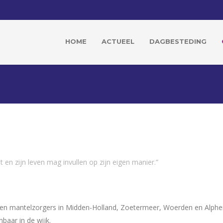
HOME
ACTUEEL
DAGBESTEDING
t en zijn leven mag invullen op zijn eigen manier.”
en en mantelzorgers in Midden-Holland, Zoetermeer, Woerden en Alph
nbaar in de wijk.