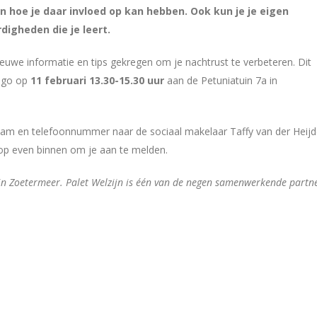
 en hoe je daar invloed op kan hebben. Ook kun je je eigen
igheden die je leert.
uwe informatie en tips gekregen om je nachtrust te verbeteren. Dit
digo op
11 februari 13.30-15.30 uur
aan de Petuniatuin 7a in
w naam en telefoonnummer naar de sociaal makelaar Taffy van der Heij
op even binnen om je aan te melden.
in Zoetermeer.
Palet Welzijn is één van de negen samenwerkende partn