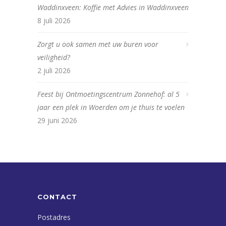
Waddinxveen: Koffie met Advies in Waddinxveen
8 juli 2026
Zorgt u ook samen met uw buren voor
veiligheid?
2 juli 2026
Feest bij Ontmoetingscentrum Zonnehof: al 5
jaar een plek in Woerden om je thuis te voelen
29 juni 2026
CONTACT
Postadres