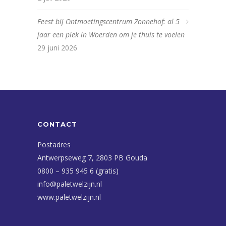
Feest bij Ontmoetingscentrum Zonnehof: al 5
jaar een plek in Woerden om je thuis te voelen
29 juni 2026
CONTACT
Postadres
Antwerpseweg 7, 2803 PB Gouda
0800 – 935 945 6 (gratis)
info@paletwelzijn.nl
www.paletwelzijn.nl