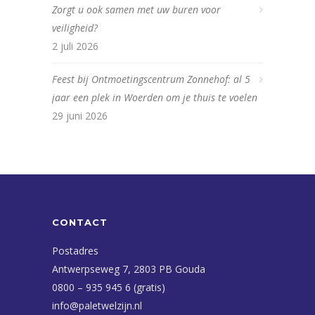
Zorgt u ook samen met uw buren voor
veiligheid?
2 juli 2026
Feest bij Ontmoetingscentrum Zonnehof: al 5
jaar een plek in Woerden om je thuis te voelen
29 juni 2026
CONTACT
Postadres
Antwerpseweg 7, 2803 PB Gouda
0800 – 935 945 6 (gratis)
info@paletwelzijn.nl