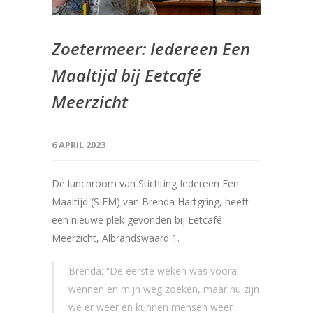
Zoetermeer: Iedereen Een
Maaltijd bij Eetcafé
Meerzicht
6 APRIL 2023
De lunchroom van Stichting Iedereen Een
Maaltijd (SIEM) van Brenda Hartgring, heeft
een nieuwe plek gevonden bij Eetcafé
Meerzicht, Albrandswaard 1.
Brenda: “De eerste weken was vooral
wennen en mijn weg zoeken, maar nu zijn
we er weer en kunnen mensen weer