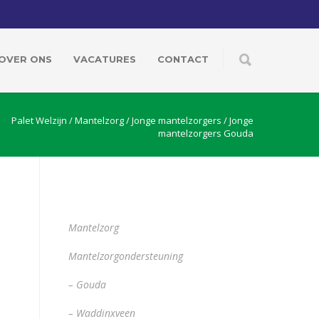
OVER ONS
VACATURES
CONTACT
Palet Welzijn
/
Mantelzorg
/
Jonge mantelzorgers
/
Jonge
mantelzorgers Gouda
Mantelzorg
Mantelzorgondersteuning
– Gouda
– Waddinxveen